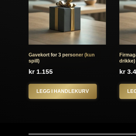
Gavekort for 3 personer (kun
Firmaga
spill)
drikke)
kr
1.155
kr
3.
LEGG I HANDLEKURV
LE