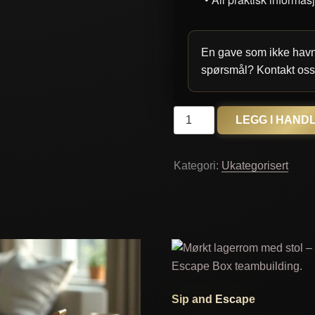
En gave som ikke havne
spørsmål? Kontakt os
Gavekort
LEGG I HAND
for
3
Kategori:
Ukategorisert
personer
(inkl.
drikke)
antall
Sip and Escape