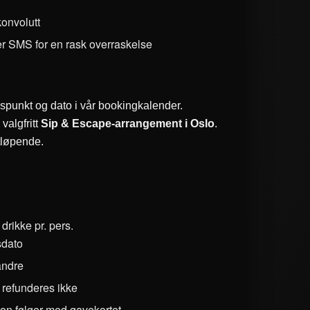
konvolutt
er SMS for en rask overraskelse
dspunkt og dato i vår bookingkalender.
valgfritt
Sip & Escape-arrangement i Oslo
.
rtløpende.
 drikke pr. pers.
psdato
 andre
 refunderes ikke
sjon følger med gavekortet