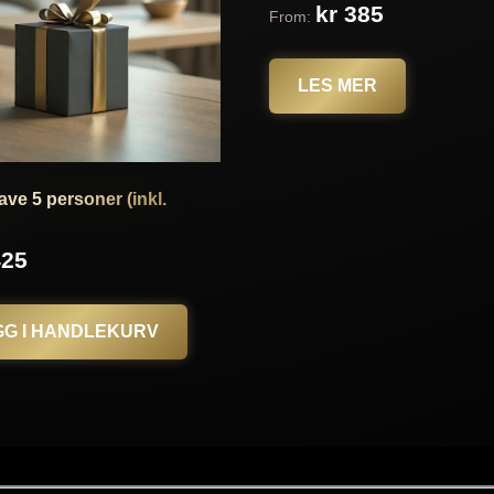
kr
385
From:
LES MER
ve 5 personer (inkl.
425
GG I HANDLEKURV