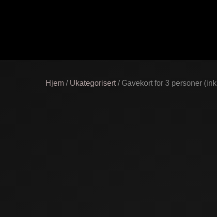
Hjem
/
Ukategorisert
/ Gavekort for 3 personer (inkl