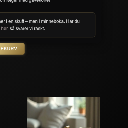
r i en skuff – men i minneboka. Har du
s
her
, så svarer vi raskt.
LEKURV