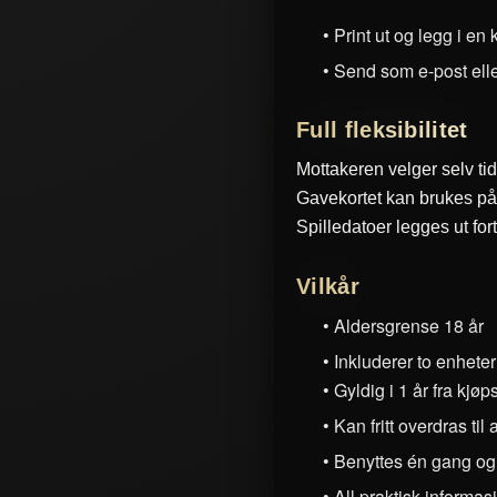
• Print ut og legg i en 
• Send som e-post ell
Full fleksibilitet
Mottakeren velger selv ti
Gavekortet kan brukes på 
Spilledatoer legges ut fo
Vilkår
• Aldersgrense 18 år
• Inkluderer to enheter
• Gyldig i 1 år fra kjø
• Kan fritt overdras til
• Benyttes én gang og
• All praktisk informa