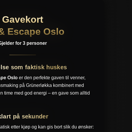
Gavekort
 & Escape Oslo
Gjelder for 3 personer
else som faktisk huskes
ape Oslo
er den perfekte gaven til venner,
 Vinsmaking på Grünerløkka kombinert med
en time med god energi – en gave som alltid
 klart på sekunder
isk etter kjøp og kan gis bort slik du ønsker: